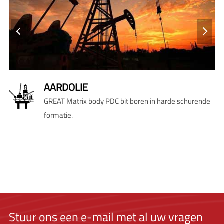
AARDOLIE
e
GREAT Matrix body PDC bit boren in harde schurende
formatie.
ele
Stuur ons een e-mail met al uw vragen