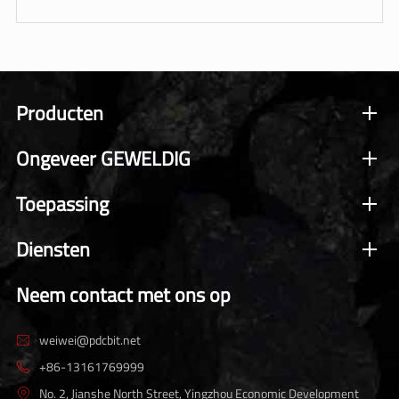
Producten
Ongeveer GEWELDIG
Toepassing
Diensten
Neem contact met ons op
weiwei@pdcbit.net

+86-13161769999

No. 2, Jianshe North Street, Yingzhou Economic Development
