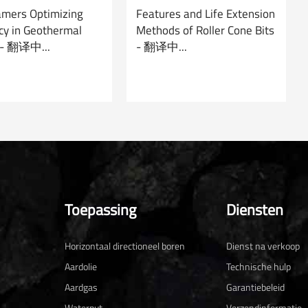
amers Optimizing
Features and Life Extension
ncy in Geothermal
Methods of Roller Cone Bits
g - 翻译中...
- 翻译中...
Toepassing
Diensten
Horizontaal directioneel boren
Dienst na verkoop
Aardolie
Technische hulp
Aardgas
Garantiebeleid
Waterput
Verzendinformatie