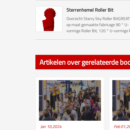
Sterrenhemel Roller Bit
Overzicht Starry Sky Roller BitGREAT
op maat gemaakte fabricage 90 ° U-
vormige Roller Bit, 120 ° U-vormige 
Bit en Starry Sky Roller Bit. De Roller 
voornamelijk gebruikt voor Rock Re
(Hole opener)...
Artikelen over gerelateerde boo
Jan 10,2024
Feb 01,2