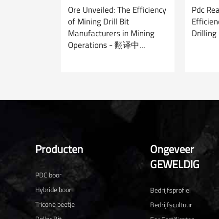
Ore Unveiled: The Efficiency
Pdc Re
of Mining Drill Bit
Efficie
Manufacturers in Mining
Drillin
Operations - 翻译中...
Producten
Ongeveer
GEWELDIG
PDC boor
Hybride boor
Bedrijfsprofiel
Tricone beetje
Bedrijfscultuur
Roller Bit