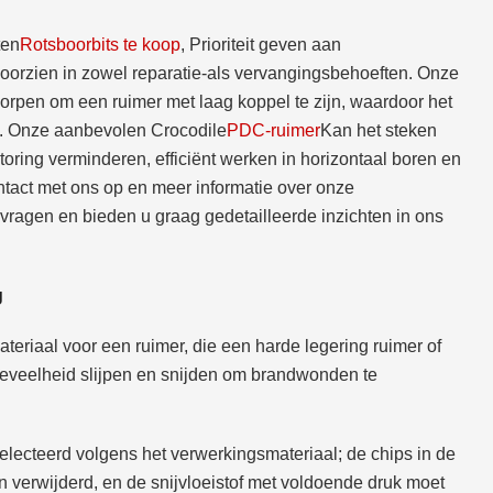
ten
Rotsboorbits te koop
, Prioriteit geven aan
 voorzien in zowel reparatie-als vervangingsbehoeften. Onze
rpen om een ruimer met laag koppel te zijn, waardoor het
gs. Onze aanbevolen Crocodile
PDC-ruimer
Kan het steken
toring verminderen, efficiënt werken in horizontaal boren en
tact met ons op en meer informatie over onze
vragen en bieden u graag gedetailleerde inzichten in ons
g
teriaal voor een ruimer, die een harde legering ruimer of
 hoeveelheid slijpen en snijden om brandwonden te
selecteerd volgens het verwerkingsmateriaal; de chips in de
verwijderd, en de snijvloeistof met voldoende druk moet