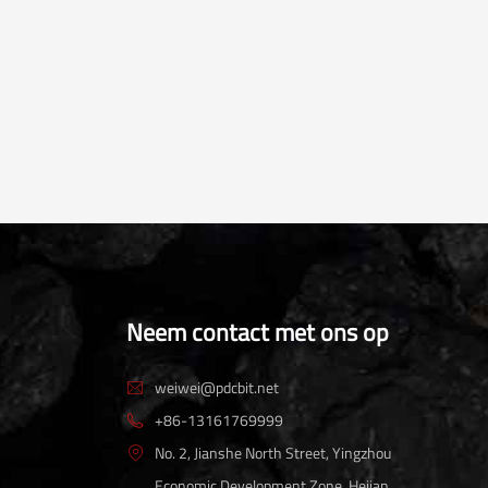
Neem contact met ons op
weiwei@pdcbit.net

+86-13161769999

No. 2, Jianshe North Street, Yingzhou

Economic Development Zone, Hejian