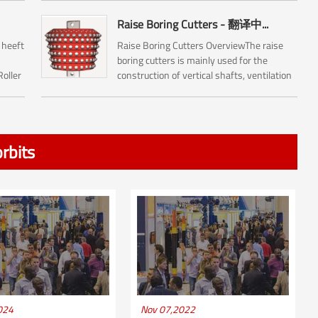
Raise Boring Cutters - 翻译中...
 heeft
Raise Boring Cutters OverviewThe raise
boring cutters is mainly used for the
Roller
construction of vertical shafts, ventilation
bit
shafts inclined shafts, pressure regulating
amer
shafts and escape shafts , and it...
rbits
024
Nov 07,2022