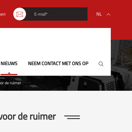
NL
men


English
français
Deutsch
NIEUWS
NEEM CONTACT MET ONS OP

Español
or de ruimer
italiano
русский
voor de ruimer
português