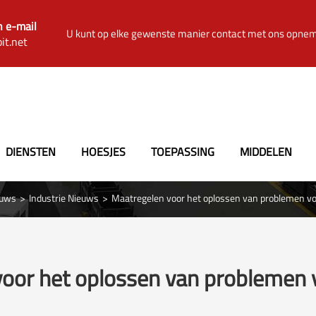
n e-mail
U kunt op elke gewenste manier contact met ons opne
it.net
DIENSTEN
HOESJES
TOEPASSING
MIDDELEN
euws
Industrie Nieuws
Maatregelen voor het oplossen van problemen vo
oor het oplossen van problemen 