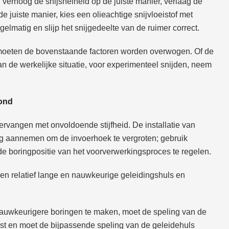
 verhoog de snijsnelheid op de juiste manier, verlaag de
 juiste manier, kies een olieachtige snijvloeistof met
elmatig en slijp het snijgedeelte van de ruimer correct.
r moeten de bovenstaande factoren worden overwogen. Of de
 de werkelijke situatie, voor experimenteel snijden, neem
rond
rvangen met onvoldoende stijfheid. De installatie van
ng aannemen om de invoerhoek te vergroten; gebruik
de boringpositie van het voorverwerkingsproces te regelen.
een relatief lange en nauwkeurige geleidingshuls en
nauwkeurigere boringen te maken, moet de speling van de
t en moet de bijpassende speling van de geleidehuls