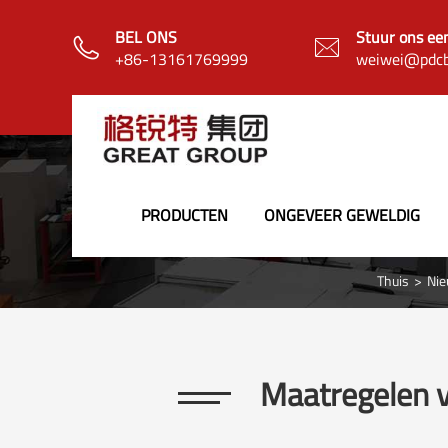
BEL ONS
Stuur ons ee


+86-13161769999
weiwei@pdcb
PRODUCTEN
ONGEVEER GEWELDIG
Thuis
Ni
Maatregelen v